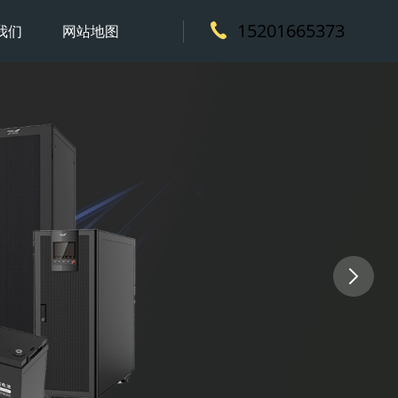
15201665373
我们
网站地图