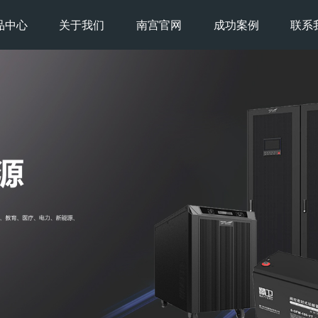
品中心
关于我们
南宫官网
成功案例
联系