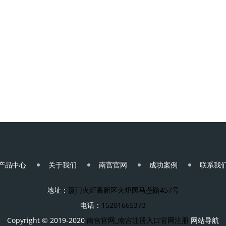
产品中心
关于我们
南宫官网
成功案例
联系我
地址：
厦门火炬高新区火炬园马垄路457号
电话：
15201665373
Copyright © 2019-2020
南宫官网_南宫注册入口官网注册
网站导航