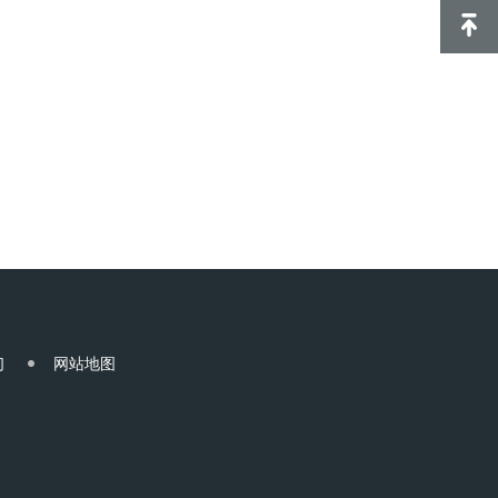
们
网站地图